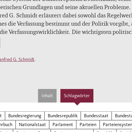
etischen Grundlagen und seine aktuellen Probleme.
ed G. Schmidt erläutert dabei sowohl das Regelwer
es die Verfassung bestimmt und der Politik vorgibt, 
die Verfassungswirklichkeit. Die wichtigsten politis
tutionen wie etwa die Bundesregierung, der Bundest
er Bundesrat werden ebenso beschrieben wie zentra
nte der Innen- und Außenpolitik: Das Standardwer
nfred G. Schmidt
.
lich aktualisiert und auf dem neuesten Stand.
Inhalt
Schlagwörter
t
Bundesregierung
Bundesrepublik
Bundesstaat
Bundest
hrbuch
Nationalstaat
Parlament
Parteien
Parteiensyste