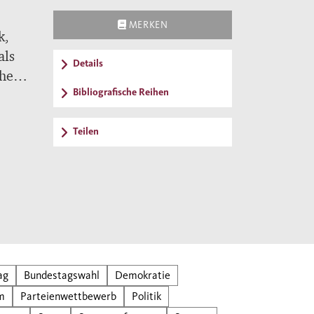
MERKEN
k,
als
Details
chen
Bibliografische Reihen
ag
le
Teilen
k,
ag
Bundestagswahl
Demokratie
m
Parteienwettbewerb
Politik