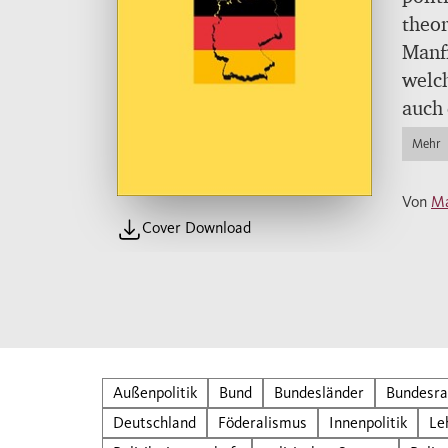
theor
Manfr
welch
auch 
Insti
Mehr
und d
Eleme
Von
Ma
gründ
Cover Download
Außenpolitik
Bund
Bundesländer
Bundesra
Deutschland
Föderalismus
Innenpolitik
Le