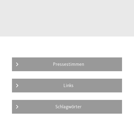
von der Kraft der Liebe und von der
Rückeroberung der eigenen Geschichte
durch die Sprache. Ein Buch wie ein
Kaleidoskop, das vor allem die Frauen in den
Blick nimmt – und die weibliche Fähigkeit,
sich immer wieder neu zu erfinden. A
Pressestimmen
Links
Schlagwörter