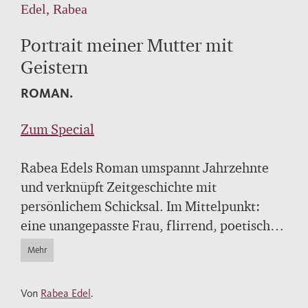
Edel, Rabea
Portrait meiner Mutter mit
Geistern
ROMAN.
Zum Special
Rabea Edels Roman umspannt Jahrzehnte
und verknüpft Zeitgeschichte mit
persönlichem Schicksal. Im Mittelpunkt:
eine unangepasste Frau, flirrend, poetisch
und mutig, die sich entscheidet, dem
Mehr
scheinbar Vorherbestimmten etwas Eigenes
entgegenzusetzen.
Von
Rabea Edel
.