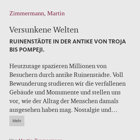
Zimmermann, Martin
Versunkene Welten
RUINENSTÄDTE IN DER ANTIKE VON TROJA
BIS POMPEJI.
Heutzutage spazieren Millionen von
Besuchern durch antike Ruinenstädte. Voll
Bewunderung studieren wir die verfallenen
Gebäude und Monumente und stellen uns
vor, wie der Alltag der Menschen damals
ausgesehen haben mag. Nostalgie und
romantische Wehmut angesichts des
Mehr
Untergangs der alten Kulturen sind jedoch
moderne Phänomene. Martin Zimmermann