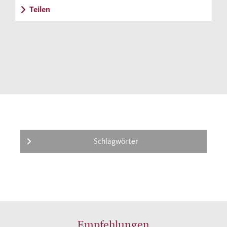
Frozen Conflict
s ist eine Antwort auf die
Teilen
Frage, warum immer mehr Konflikte diese
Form annehmen und weshalb Grauzonen
zwischen Krieg und Frieden, zwischen Staat
und Nicht-Staat ein wahrscheinliches
Szenario unserer Zukunft sein werden.
Schlagwörter
Empfehlungen