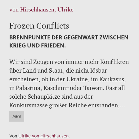
von Hirschhausen, Ulrike
Frozen Conflicts
BRENNPUNKTE DER GEGENWART ZWISCHEN
KRIEG UND FRIEDEN.
Wir sind Zeugen von immer mehr Konflikten
über Land und Staat, die nicht lösbar
erscheinen, ob in der Ukraine, im Kaukasus,
in Palästina, Kaschmir oder Taiwan. Fast all
solche Schauplätze sind aus der
Konkursmasse großer Reiche entstanden,
und das Erbe dieser Empires prägt ihre
Mehr
unmittelbare Gegenwart. Ulrike von
Hirschhausen beschreibt, warum diese
Von
Ulrike von Hirschhausen
.