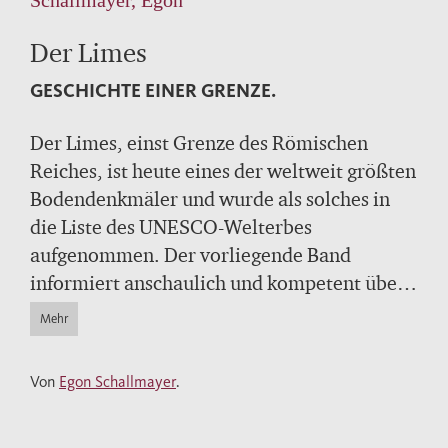
Der Limes
GESCHICHTE EINER GRENZE.
Der Limes, einst Grenze des Römischen
Reiches, ist heute eines der weltweit größten
Bodendenkmäler und wurde als solches in
die Liste des UNESCO-Welterbes
aufgenommen. Der vorliegende Band
informiert anschaulich und kompetent über
die Entwicklung des Limes, seine
Mehr
Funktionen, Bauten und Anlagen, aber auch
über das Leben der römischen Legionäre und
Von
Egon Schallmayer
.
Zivilisten am Rande des Imperium
Romanum.