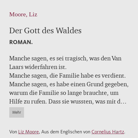
Moore, Liz
Der Gott des Waldes
ROMAN.
Manche sagen, es sei tragisch, was den Van
Laars widerfahren ist.
Manche sagen, die Familie habe es verdient.
Manche sagen, es habe einen Grund gegeben,
warum die Familie so lange brauchte, um
Hilfe zu rufen. Dass sie wussten, was mit dem
Jungen geschehen war.
Mehr
Jetzt, vierzehn Jahre später, ist die Tochter
der Van Laars in derselben Wildnis wie ihr
Von
Liz Moore
, Aus dem Englischen von
Cornelius Hartz
.
Bruder verschwunden.