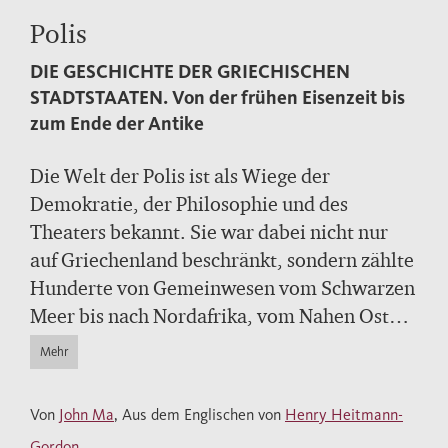
Polis
DIE GESCHICHTE DER GRIECHISCHEN
STADTSTAATEN.
Von der frühen Eisenzeit bis
zum Ende der Antike
Die Welt der Polis ist als Wiege der
Demokratie, der Philosophie und des
Theaters bekannt. Sie war dabei nicht nur
auf Griechenland beschränkt, sondern zählte
Hunderte von Gemeinwesen vom Schwarzen
Meer bis nach Nordafrika, vom Nahen Osten
bis nach Unteritalien. Zum ersten Mal lässt
Mehr
sich die vielfältige tausendjährige Geschichte
dieser Organisationsform nun in einem
Von
John Ma
, Aus dem Englischen von
Henry Heitmann-
einzigen Band nachverfolgen – von den
Gordon
.