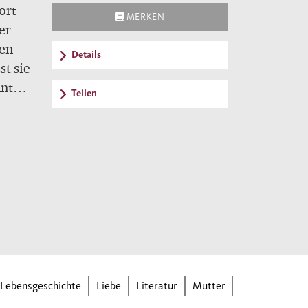
ort
MERKEN
er
gen
Details
st sie
nnte.
Teilen
n
en
henen
bei
Lebensgeschichte
Liebe
Literatur
Mutter