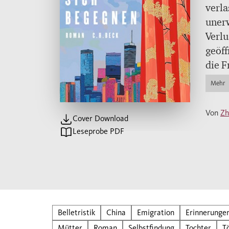
verla
unerw
Verlu
geöff
die F
Als s
Mehr
Famil
ihrem
Von
Zh
Cover Download
chine
Leseprobe PDF
drama
Tod e
Gehei
Es ga
ihr l
Belletristik
China
Emigration
Erinnerunge
auswa
Mütter
Roman
Selbstfindung
Tochter
T