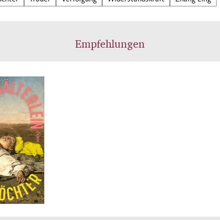
n unerwartet stirbt, ist das für Phoenix ein
esslicher Verlust. In ihrer Trauer findet die Tochter
r ihrer Mutter – einen Koffer voller Erinnerungen, di
Empfehlungen
von zu Hause mitgebracht hatte – darin zwei alte Fo
in geheimnisvolles Fläschchen mit Pulver. Nur ein
äch mit Tante Mei, Rains Schwester, verspricht Klä
o steigt Phoenix mit der Asche ihrer Mutter in ein
eug nach China. Was wie die Suche einer Tochter na
eheimnissen ihrer Mutter beginnt, wird zu einer
aschenden Reise der Selbstfindung. Zhang Ling erzä
Jahrzehnte und Kontinente hinweg, von der Gewalt,
chen einander antun können, und der Widerstandskr
ie beinahe alles ertragen lässt.