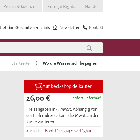
Presse & Lizenzen
Foreign Rights
Handel
tel
Gesamtverzeichnis
Newsletter
Kontakt
Startseite
Wo die Wasser sich begegnen
Auf beck-shop.de kaufen
26,00 €
sofort lieferbar!
Preisangaben inkl. MwSt. Abhängig von
der Lieferadresse kann die MwSt. an der
Kasse variieren.
auch als e-Book für
19,99 €
verfügbar