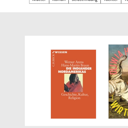
Jahre
unerm
Koffe
Rain 
und e
Gespr
Und s
Flugz
den G
überr
über 
Mens
die s