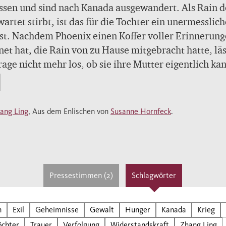
ssen und sind nach Kanada ausgewandert. Als Rain d
artet stirbt, ist das für die Tochter ein unermesslich
st. Nachdem Phoenix einen Koffer voller Erinnerun
net hat, die Rain von zu Hause mitgebracht hatte, läs
rage nicht mehr los, ob sie ihre Mutter eigentlich ka
ie sich in China auf die Spuren der Geschichte ihrer
ie macht, findet sie auch ein Stück von sich selbst. I
 emotionalen wie eindringlichen Roman erzählt die
ang Ling
, Aus dem Enlischen von
Susanne Hornfeck
.
sische Autorin Zhang Ling von einer Tochter, die die
tische Lebensgeschichte ihrer Mutter erst nach der
rfährt und dabei begreift, dass es die unausgesproc
mnisse sind, die ein Leben am tiefsten prägen.
Pressestimmen (2)
Schlagwörter
b kaum eine Zeit, in der Phoenix’ Mutter Rain nicht 
ebte. Als Phoenix China verließ und nach Kanada
n
Exil
Geheimnisse
Gewalt
Hunger
Kanada
Krieg
nderte, begleitete sie ihre Tochter. Als Rain mit 83
öchter
Trauer
Verfolgung
Widerstandskraft
Zhang Ling