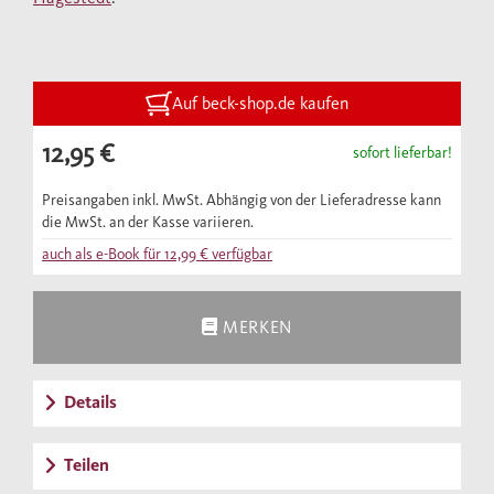
unsere Welt im Innersten zusammenhalten.
Es wurde mit dem Ziel verfasst, die zentralen
Botschaften der modernen Physik so einfach
wie möglich darzustellen, ohne es an
Auf beck-shop.de kaufen
Genauigkeit fehlen zu lassen. Dabei geht es
12,95 €
sofort lieferbar!
um weit mehr als um bloße Fakten, so
faszinierend diese auch sein mögen. Es geht
Preisangaben inkl. MwSt. Abhängig von der Lieferadresse kann
auch um die Denkweise, die es uns
die MwSt. an der Kasse variieren.
ermöglicht, diese Fakten überhaupt zu
auch als e-Book für
12,99 €
verfügbar
entdecken; sie ist selbst eine große
Entdeckung.
MERKEN
Ein Blick in den klaren Nachthimmel genügt,
um den verschwenderischen Reichtum
Details
wahrzunehmen, der die Natur
charakterisiert. Es gibt jede Menge Raum,
Teilen
Zeit, Materie und Energie. Dieser Fülle steht