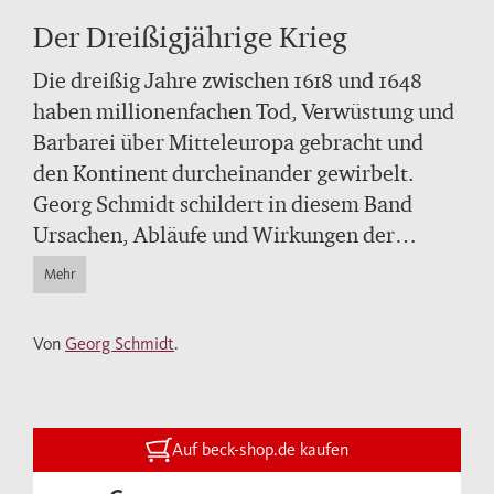
Der Dreißigjährige Krieg
Die dreißig Jahre zwischen 1618 und 1648
haben millionenfachen Tod, Verwüstung und
Barbarei über Mitteleuropa gebracht und
den Kontinent durcheinander gewirbelt.
Georg Schmidt schildert in diesem Band
Ursachen, Abläufe und Wirkungen der
großen Krise des 17. Jahrhunderts vom
Mehr
böhmischen Ständekonflikt bis zum
Westfälischen Frieden und erörtert dabei
Von
Georg Schmidt
.
insbesondere die Bedeutung der Ereignisse
für die historische Entwicklung der
deutschen Frage. Ein kommentierter
Wegweiser durch die wissenschaftliche
Auf beck-shop.de kaufen
Literatur ergänzt diese jetzt aktualisierte