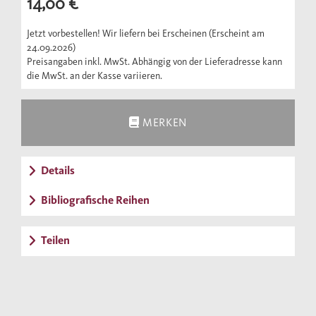
14,00 €
Einführung in eine der dramatischsten
Epochen der Neuzeit.
Jetzt vorbestellen! Wir liefern bei Erscheinen (Erscheint am
24.09.2026)
Preisangaben inkl. MwSt. Abhängig von der Lieferadresse kann
die MwSt. an der Kasse variieren.
MERKEN
Details
Bibliografische Reihen
Teilen