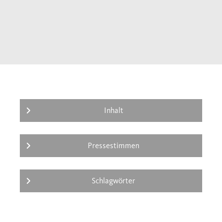
bewegte Geschichte Russlands seit dem Ende
des 19. Jahrhunderts und zeigt, welche
Antworten dort auf die Herausforderungen
der industriellen Moderne gefunden wurden.
Inhalt
Pressestimmen
Schlagwörter