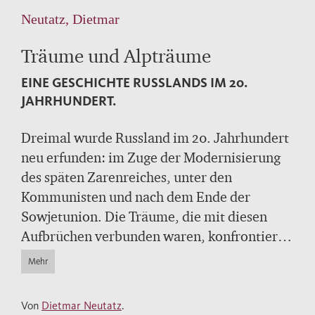
Neutatz, Dietmar
Träume und Alpträume
EINE GESCHICHTE RUSSLANDS IM 20.
JAHRHUNDERT.
Dreimal wurde Russland im 20. Jahrhundert
neu erfunden: im Zuge der Modernisierung
des späten Zarenreiches, unter den
Kommunisten und nach dem Ende der
Sowjetunion. Die Träume, die mit diesen
Aufbrüchen verbunden waren, konfrontiert
dieses Buch mit ihrer Umsetzung in die
Mehr
Praxis, die sich oft genug als Alptraum
entpuppte.
Von
Dietmar Neutatz
.
"Wir wollten das Beste, aber es kam wie