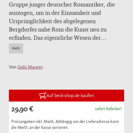
Gruppe junger deutscher Romantiker, die
auszogen, um in der Einsamkeit und
Ursprünglichkeit des abgelegenen
Bergdorfes nahe Rom die Kunst neu zu
erfinden. Das eigentliche Wesen der
deutschen Romantik wird an kaum einem
Mehr
anderen Ort so greifbar wie hier, wo aus der
Zivilisationsflucht in eine Mittelalter-
Von
Golo Maurer
.
Märchenwelt eine einflussreiche Avantgarde
entsteht.
Um 1800 gab es viele deutsche Künstler, aber
Auf beck-shop.de kaufen
noch keine deutsche Kunst. Die musste erst
29,90 €
sofort lieferbar!
erfunden werden. Und das geschah nicht in
Deutschland, sondern in Italien, und zwar in
Preisangaben inkl. MwSt. Abhängig von der Lieferadresse kann
die MwSt. an der Kasse variieren.
Olevano, wo um 1820 eine kleine Gruppe